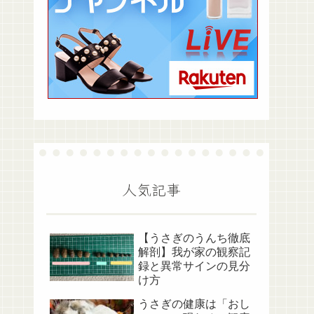
人気記事
【うさぎのうんち徹底
解剖】我が家の観察記
録と異常サインの見分
け方
うさぎの健康は「おし