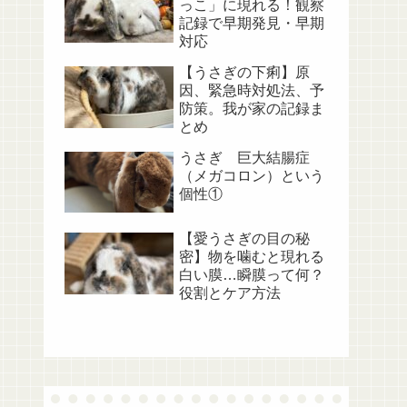
っこ」に現れる！観察
記録で早期発見・早期
対応
【うさぎの下痢】原
因、緊急時対処法、予
防策。我が家の記録ま
とめ
うさぎ 巨大結腸症
（メガコロン）という
個性①
【愛うさぎの目の秘
密】物を噛むと現れる
白い膜…瞬膜って何？
役割とケア方法