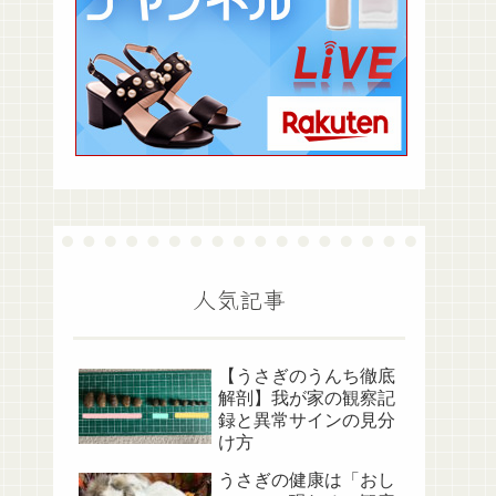
人気記事
【うさぎのうんち徹底
解剖】我が家の観察記
録と異常サインの見分
け方
うさぎの健康は「おし