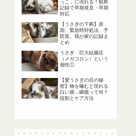
っこ」に現れる！観察
記録で早期発見・早期
対応
【うさぎの下痢】原
因、緊急時対処法、予
防策。我が家の記録ま
とめ
うさぎ 巨大結腸症
（メガコロン）という
個性①
【愛うさぎの目の秘
密】物を噛むと現れる
白い膜…瞬膜って何？
役割とケア方法