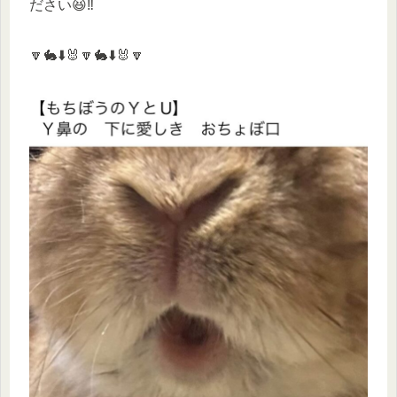
ださい😆‼️
🔽🐇⬇️🐰🔽🐇⬇️🐰🔽