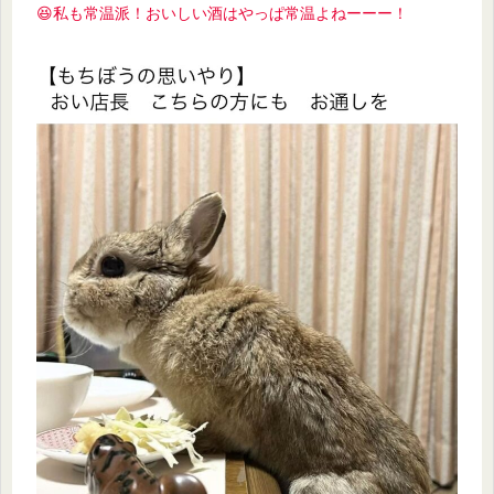
😆私も常温派！おいしい酒はやっぱ常温よねーーー！