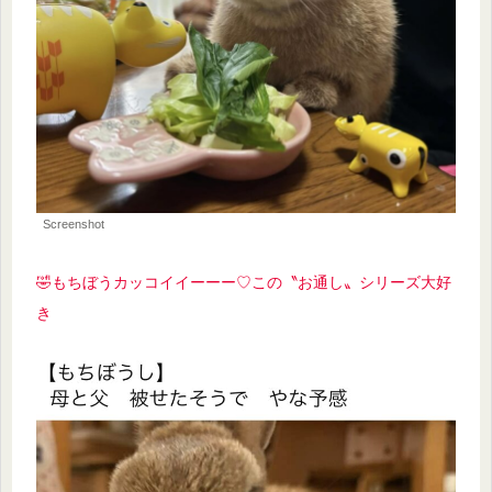
Screenshot
🤣もちぼうカッコイイーーー♡この〝お通し〟シリーズ大好
き