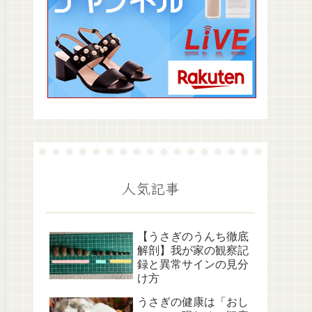
人気記事
【うさぎのうんち徹底
解剖】我が家の観察記
録と異常サインの見分
け方
うさぎの健康は「おし