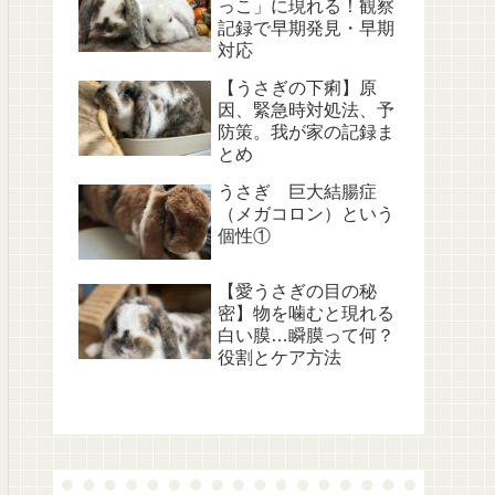
っこ」に現れる！観察
記録で早期発見・早期
対応
【うさぎの下痢】原
因、緊急時対処法、予
防策。我が家の記録ま
とめ
うさぎ 巨大結腸症
（メガコロン）という
個性①
【愛うさぎの目の秘
密】物を噛むと現れる
白い膜…瞬膜って何？
役割とケア方法