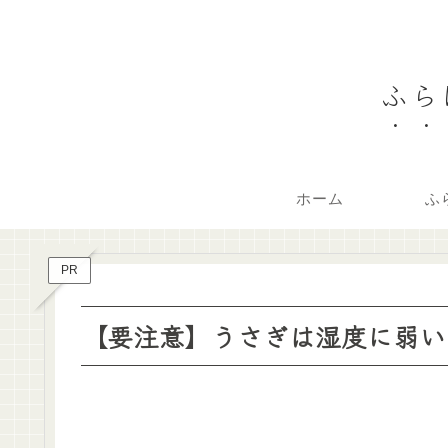
ふら
ホーム
ふ
PR
【要注意】うさぎは湿度に弱い