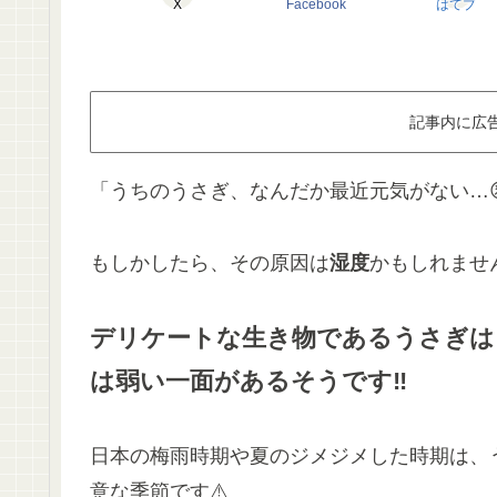
X
Facebook
はてブ
記事内に広
「うちのうさぎ、なんだか最近元気がない…
もしかしたら、その原因は
湿度
かもしれません
デリケートな生き物であるうさぎは
は
弱い一面があるそうで
す‼️
日本の梅雨時期や夏のジメジメした時期は、
意な季節です⚠️