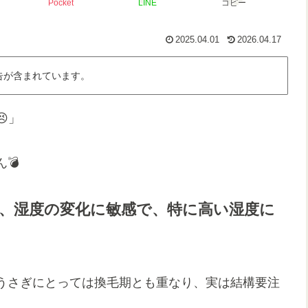
Pocket
LINE
コピー
2025.04.01
2026.04.17
告が含まれています。
」
💣
、
湿度
の変化に敏感で、特に高い
湿度
に
うさぎにとっては換毛期とも重なり、実は結構要注