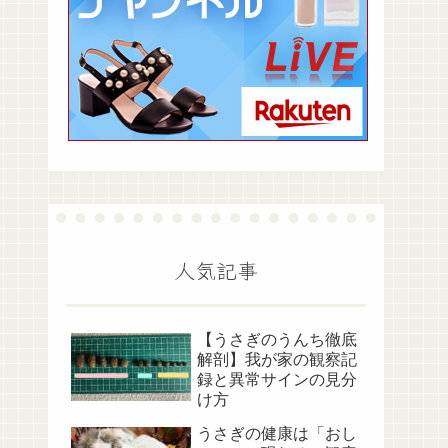
人気記事
【うさぎのうんち徹底
解剖】我が家の観察記
録と異常サインの見分
け方
うさぎの健康は「おし