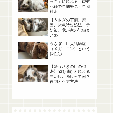
っこ」に現れる！観察
記録で早期発見・早期
対応
【うさぎの下痢】原
因、緊急時対処法、予
防策。我が家の記録ま
とめ
うさぎ 巨大結腸症
（メガコロン）という
個性①
【愛うさぎの目の秘
密】物を噛むと現れる
白い膜…瞬膜って何？
役割とケア方法