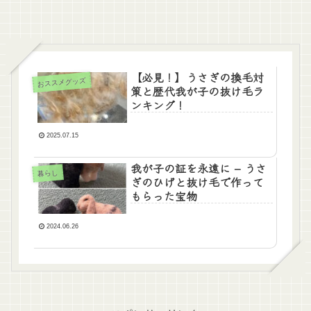
【必見！】うさぎの換毛対
おススメグッズ
策と歴代我が子の抜け毛ラ
ンキング！
2025.07.15
我が子の証を永遠に – うさ
暮らし
ぎのひげと抜け毛で作って
もらった宝物
2024.06.26