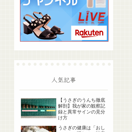
人気記事
【うさぎのうんち徹底
解剖】我が家の観察記
録と異常サインの見分
け方
うさぎの健康は「おし