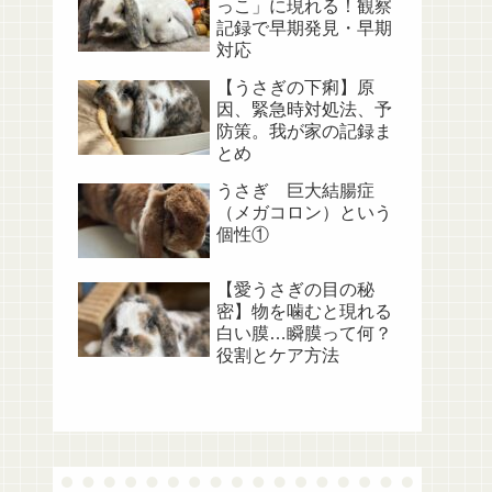
っこ」に現れる！観察
記録で早期発見・早期
対応
【うさぎの下痢】原
因、緊急時対処法、予
防策。我が家の記録ま
とめ
うさぎ 巨大結腸症
（メガコロン）という
個性①
【愛うさぎの目の秘
密】物を噛むと現れる
白い膜…瞬膜って何？
役割とケア方法